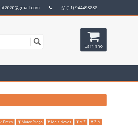
mat2020@gmail.com
(11) 944498888
Carrinho
r Preço
Maior Preço
Mais Novos
A-Z
Z-A