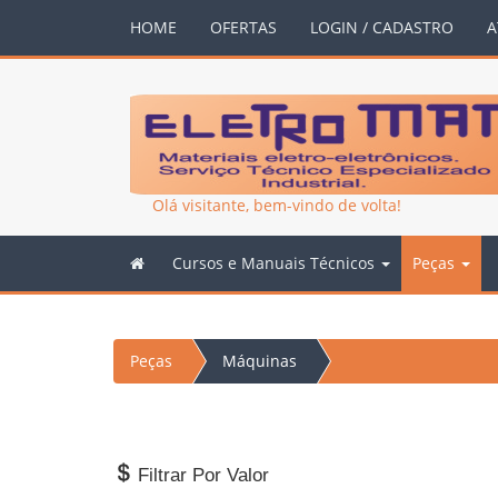
HOME
OFERTAS
LOGIN / CADASTRO
A
Olá visitante, bem-vindo de volta!
Cursos e Manuais Técnicos
Peças
Peças
Máquinas
Filtrar Por Valor