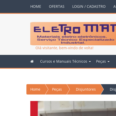
HOME
OFERTAS
LOGIN / CADASTRO
A
Olá visitante, bem-vindo de volta!
Cursos e Manuais Técnicos
Peças
Home
Peças
Disjuntores
Dis