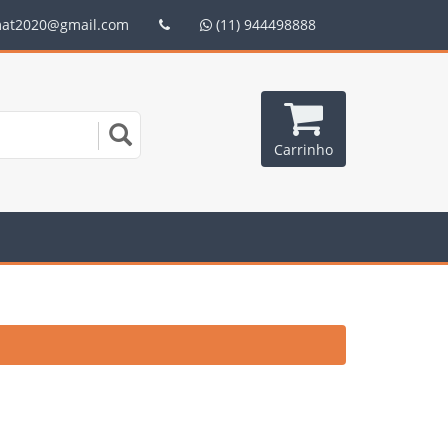
mat2020@gmail.com
(11) 944498888
Carrinho