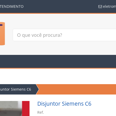
TENDIMENTO
eletro
juntor Siemens C6
Disjuntor Siemens C6
Ref.