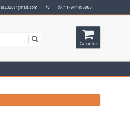
mat2020@gmail.com
(11) 944498888
Carrinho