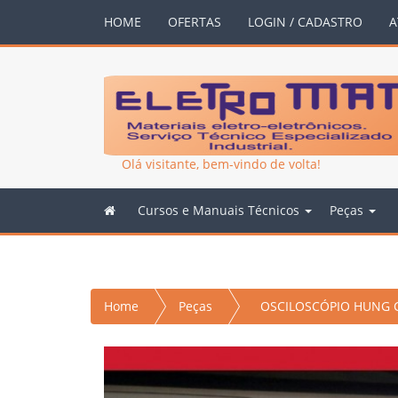
HOME
OFERTAS
LOGIN / CADASTRO
A
Olá visitante, bem-vindo de volta!
Cursos e Manuais Técnicos
Peças
Home
Peças
OSCILOSCÓPIO HUNG