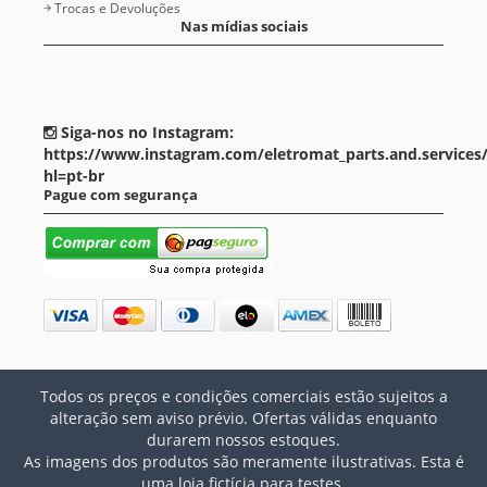
Trocas e Devoluções
Nas mídias sociais
Siga-nos no Instagram:
https://www.instagram.com/eletromat_parts.and.services
hl=pt-br
Pague com segurança
Todos os preços e condições comerciais estão sujeitos a
alteração sem aviso prévio. Ofertas válidas enquanto
durarem nossos estoques.
As imagens dos produtos são meramente ilustrativas. Esta é
uma loja fictícia para testes.