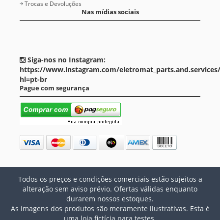
Trocas e Devoluções
Nas mídias sociais
Siga-nos no Instagram:
https://www.instagram.com/eletromat_parts.and.services
hl=pt-br
Pague com segurança
Todos os preços e condições comerciais estão sujeitos a
alteração sem aviso prévio. Ofertas válidas enquanto
durarem nossos estoques.
As imagens dos produtos são meramente ilustrativas. Esta é
uma loja fictícia para testes.